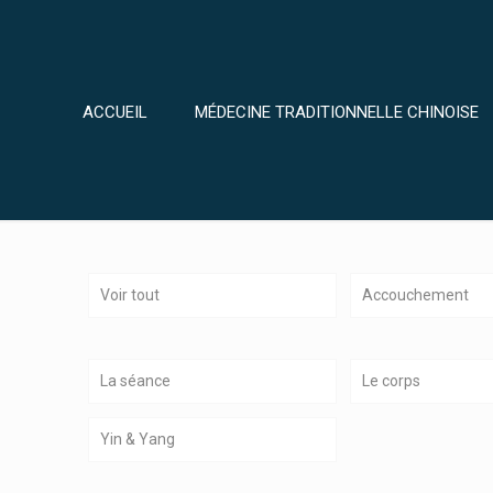
ACCUEIL
MÉDECINE TRADITIONNELLE CHINOISE
FORMATION
Voir tout
Accouchement
La séance
Le corps
Yin & Yang