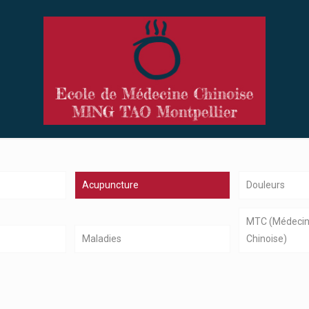
Acupuncture
Douleurs
MTC (Médecine
Maladies
Chinoise)