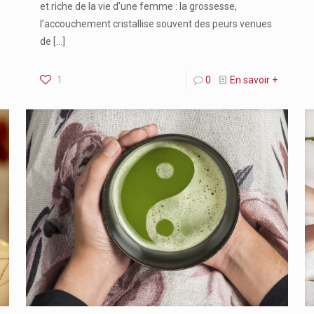
et riche de la vie d’une femme : la grossesse,
l’accouchement cristallise souvent des peurs venues
de
[…]
1
0
En savoir +